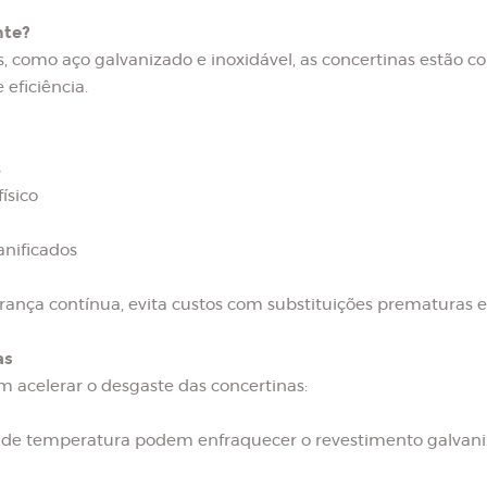
nte?
, como aço galvanizado e inoxidável, as concertinas estão c
eficiência.
s
ísico
anificados
ça contínua, evita custos com substituições prematuras e p
as
 acelerar o desgaste das concertinas:
 de temperatura podem enfraquecer o revestimento galvaniza