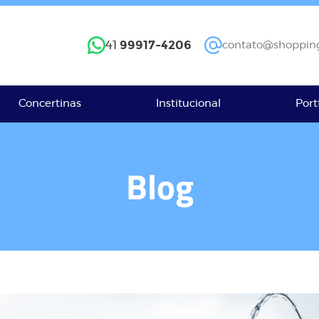
99917-4206
41
contato@shopping
Concertinas
Institucional
Port
Blog