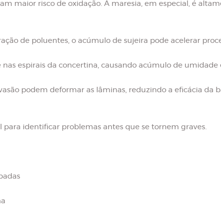
m maior risco de oxidação. A maresia, em especial, é altame
ação de poluentes, o acúmulo de sujeira pode acelerar proc
 nas espirais da concertina, causando acúmulo de umidade 
vasão podem deformar as lâminas, reduzindo a eficácia da ba
l para identificar problemas antes que se tornem graves.
ipadas
na