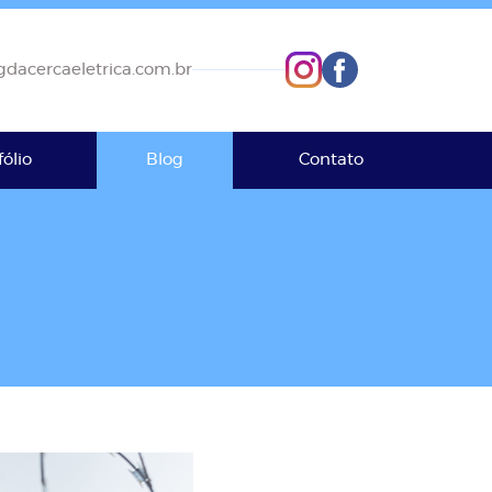
dacercaeletrica.com.br
fólio
Blog
Contato