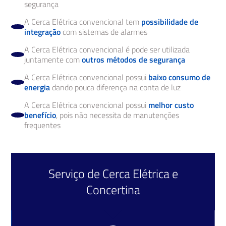
segurança
A Cerca Elétrica convencional tem
possibilidade de
integração
com sistemas de alarmes
A Cerca Elétrica convencional é pode ser utilizada
juntamente com
outros métodos de segurança
A Cerca Elétrica convencional possui
baixo consumo de
energia
dando pouca diferença na conta de luz
A Cerca Elétrica convencional possui
melhor custo
benefício
, pois não necessita de manutenções
frequentes
Serviço de
Cerca Elétrica
e
Concertina