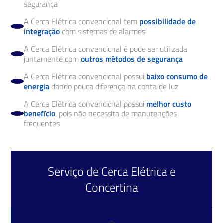
segurança
A Cerca Elétrica convencional tem
possibilidade de
integração
com sistemas de alarmes
A Cerca Elétrica convencional é pode ser utilizada
juntamente com
outros métodos de segurança
A Cerca Elétrica convencional possui
baixo consumo de
energia
dando pouca diferença na conta de luz
A Cerca Elétrica convencional possui
melhor custo
benefício
, pois não necessita de manutenções
frequentes
Serviço de
Cerca Elétrica
e
Concertina