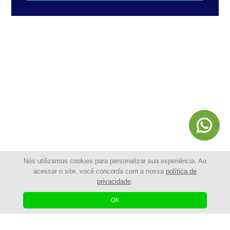
Nós utilizamos cookies para personalizar sua experiência. Ao
acessar o site, você concorda com a nossa
política de
privacidade
.
© 2025 - Shopping da Cerca Elétrica | Todos os Direitos
Reservados
OK
| Agência Digital
Desenvolvido por