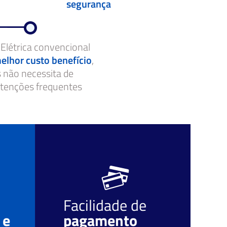
segurança
 Elétrica convencional
elhor custo benefício
,
s não necessita de
enções frequentes
Facilidade de
O
 e
pagamento
r