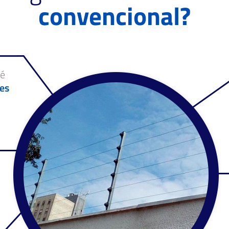
convencional?
 é
es