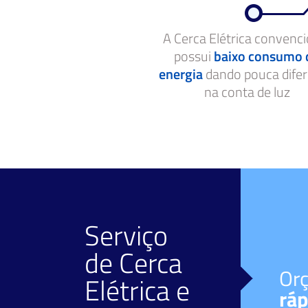
A Cerca Elétrica convenci
possui
baixo consumo 
energia
dando pouca dife
na conta de luz
Serviço
de
Cerca
Facilidade de
Or
Elétrica
e
pagamento
ráp