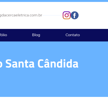
dacercaeletrica.com.br
fólio
Blog
Contato
ro Santa Cândida