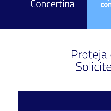
Concertina
Diversos meios.
co
Proteja
Solici