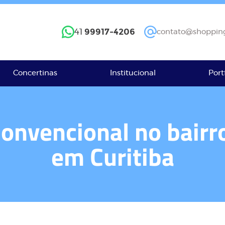
99917-4206
41
contato@shopping
Concertinas
Institucional
Port
Convencional no bair
em Curitiba