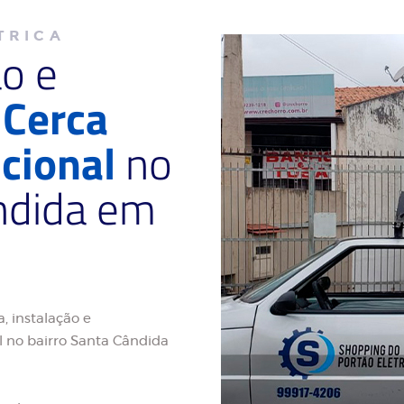
TRICA
ão e
e
Cerca
cional
no
ndida em
, instalação e
 no bairro Santa Cândida