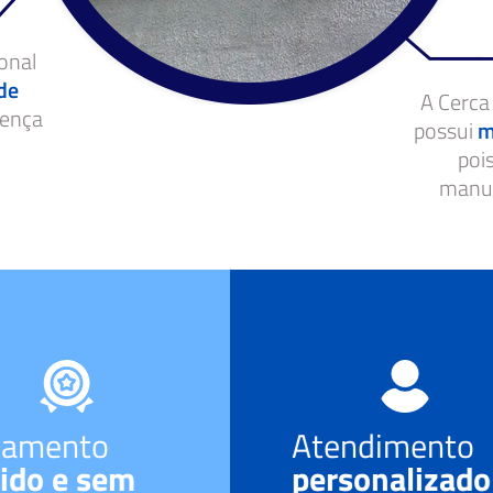
onal
de
A Cerca
rença
possui
m
poi
manut
çamento
Atendimento
ido e sem
personalizado