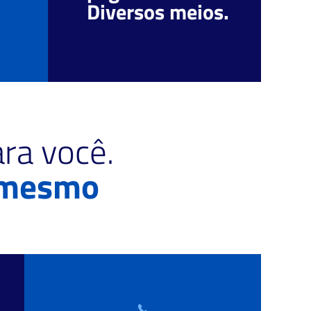
Diversos meios.
c
ra você.
 mesmo