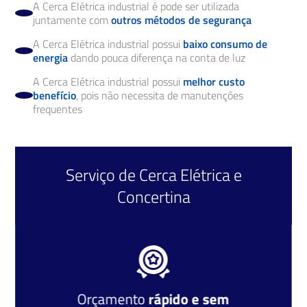
A Cerca Elétrica industrial é pode ser utilizada
juntamente com
outros métodos de segurança
A Cerca Elétrica industrial possui
baixo consumo de
energia
dando pouca diferença na conta de luz
A Cerca Elétrica industrial possui
melhor custo
benefício
, pois não necessita de manutenções
frequentes
Serviço de
Cerca Elétrica
e
Concertina
Orçamento
rápido e sem