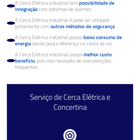
A Cerca Elétrica industrial tem
possibilidade de
integração
com sistemas de alarmes
A Cerca Elétrica industrial é pode ser utilizada
juntamente com
outros métodos de segurança
A Cerca Elétrica industrial possui
baixo consumo de
energia
dando pouca diferença na conta de luz
A Cerca Elétrica industrial possui
melhor custo
benefício
, pois não necessita de manutenções
frequentes
Serviço de
Cerca Elétrica
e
Concertina