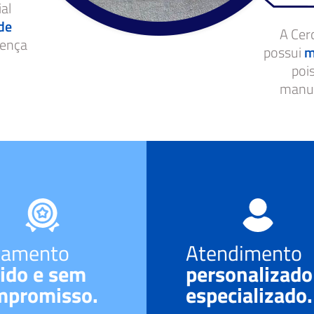
ial
de
A Cerc
rença
possui
m
poi
manut
çamento
Atendimento
ido e sem
personalizado
mpromisso.
especializado.