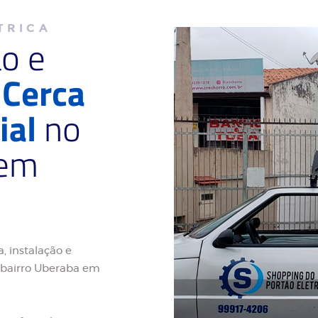
TRICA
ão e
e
Cerca
ial
no
 em
, instalação e
o bairro Uberaba em