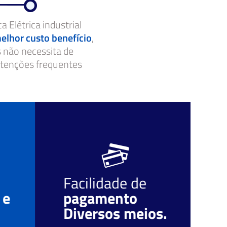
a Elétrica industrial
elhor custo benefício
,
s não necessita de
enções frequentes
Facilidade de
O
 e
pagamento
r
Diversos meios.
c