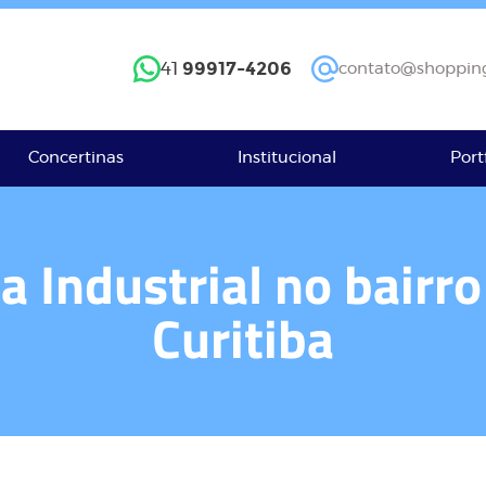
99917-4206
41
contato@shopping
Concertinas
Institucional
Port
ca Industrial no bair
Curitiba