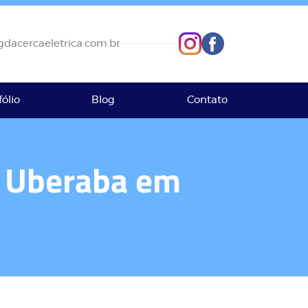
dacercaeletrica.com.br
fólio
Blog
Contato
ro Uberaba em