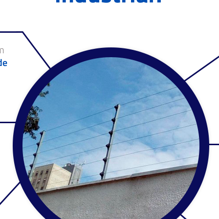
um
de