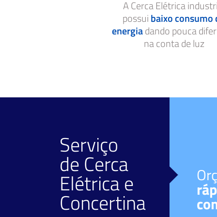
A Cerca Elétrica industr
possui
baixo consumo 
energia
dando pouca dife
na conta de luz
Serviço
de
Cerca
Facilidade de
Or
Elétrica
e
pagamento
ráp
Concertina
Diversos meios.
co