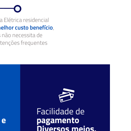
a Elétrica residencial
elhor custo benefício
,
s não necessita de
enções frequentes
Facilidade de
O
 e
pagamento
r
Diversos meios.
c