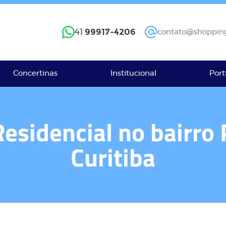
99917-4206
41
contato@shopping
Concertinas
Institucional
Port
Residencial no bairr
Curitiba