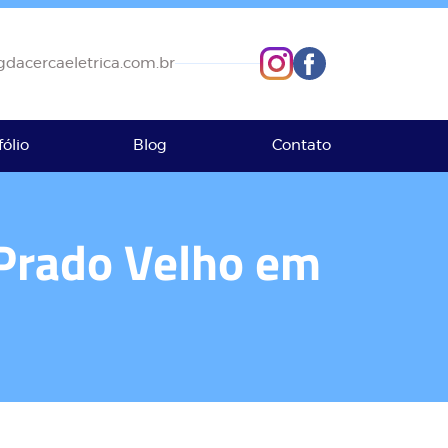
dacercaeletrica.com.br
fólio
Blog
Contato
o Prado Velho em