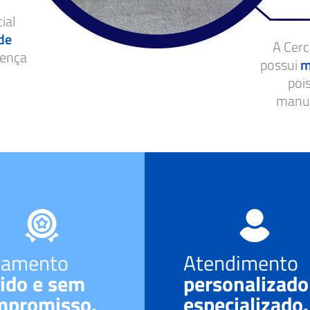
ial
de
A Cerc
rença
possui
m
poi
manut
çamento
Atendimento
ido e sem
personalizado
mpromisso.
especializado.