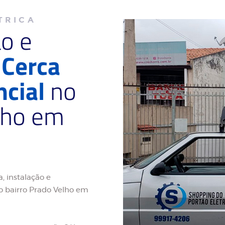
TRICA
ão e
e
Cerca
ncial
no
lho em
, instalação e
o bairro Prado Velho em