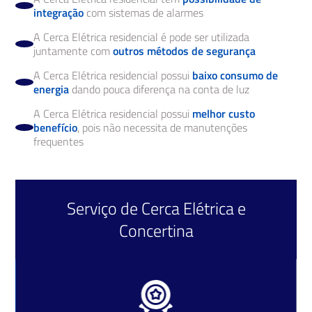
integração
com sistemas de alarmes
A Cerca Elétrica residencial é pode ser utilizada
juntamente com
outros métodos de segurança
A Cerca Elétrica residencial possui
baixo consumo de
energia
dando pouca diferença na conta de luz
A Cerca Elétrica residencial possui
melhor custo
benefício
, pois não necessita de manutenções
frequentes
Serviço de
Cerca Elétrica
e
Concertina