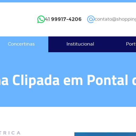
99917-4206
41
contato@shopping
Concertinas
Institucional
Port
na Clipada em Pontal 
TRICA