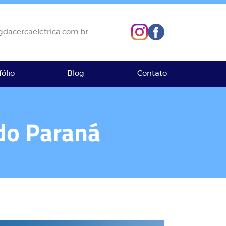
dacercaeletrica.com.br
fólio
Blog
Contato
do Paraná