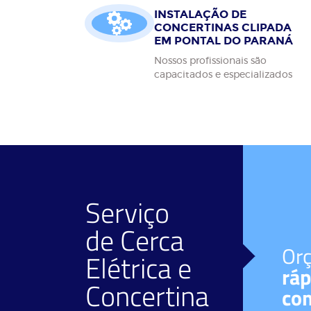
INSTALAÇÃO DE
CONCERTINAS CLIPADA
EM PONTAL DO PARANÁ
Nossos profissionais são
capacitados e especializados
Serviço
de
Cerca
Facilidade de
Or
Elétrica
e
pagamento
ráp
Concertina
Diversos meios.
co