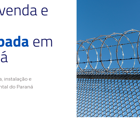
 venda e
ipada
em
ná
, instalação e
ntal do Paraná