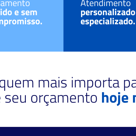
çamento
Atendimento
ido e sem
personalizado
mpromisso.
especializado.
 quem mais importa pa
te seu orçamento
hoje