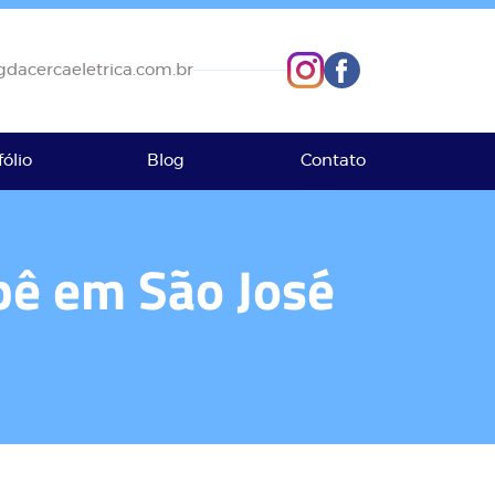
dacercaeletrica.com.br
fólio
Blog
Contato
pê em São José