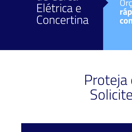
Facilidade de
Or
Elétrica
e
pagamento
ráp
Concertina
Diversos meios.
co
Proteja
Solici