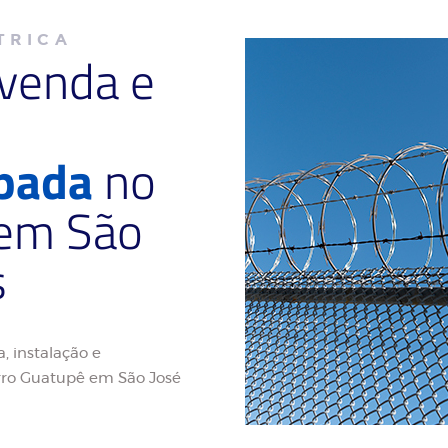
TRICA
 venda e
ipada
no
 em São
s
, instalação e
rro Guatupê em São José