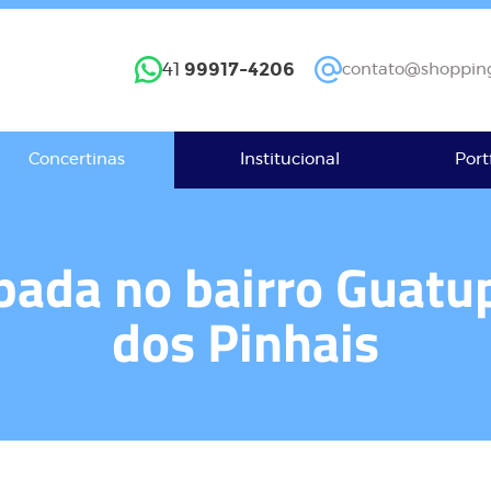
99917-4206
41
contato@shopping
Concertinas
Institucional
Port
ipada no bairro Guatu
dos Pinhais