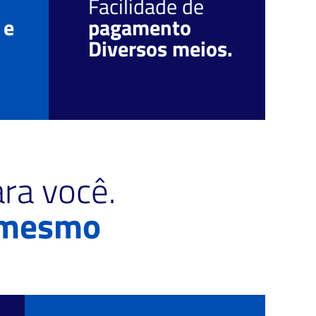
Facilidade de
O
 e
pagamento
r
Diversos meios.
c
ra você.
 mesmo