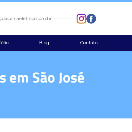
dacercaeletrica.com.br
fólio
Blog
Contato
us em São José