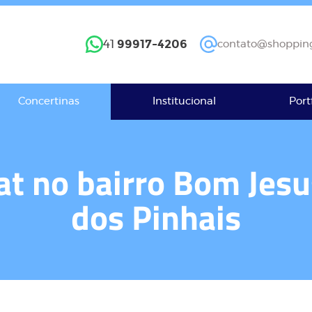
99917-4206
41
contato@shopping
Concertinas
Institucional
Port
at no bairro Bom Jes
dos Pinhais