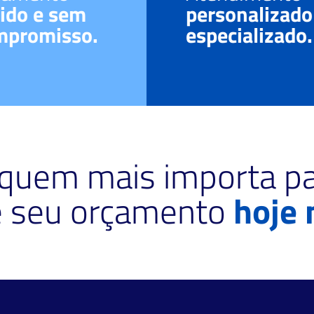
ido e sem
personalizado
mpromisso.
especializado.
 quem mais importa pa
te seu orçamento
hoje