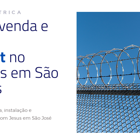
TRICA
 venda e
t
no
us em São
s
, instalação e
Bom Jesus em São José