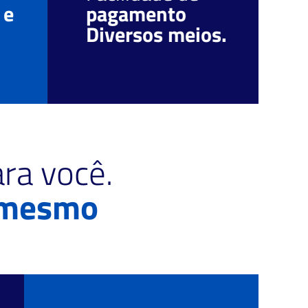
 e
pagamento
r
Diversos meios.
c
ra você.
 mesmo