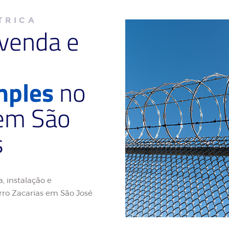
TRICA
 venda e
mples
no
 em São
s
, instalação e
ro Zacarias em São José