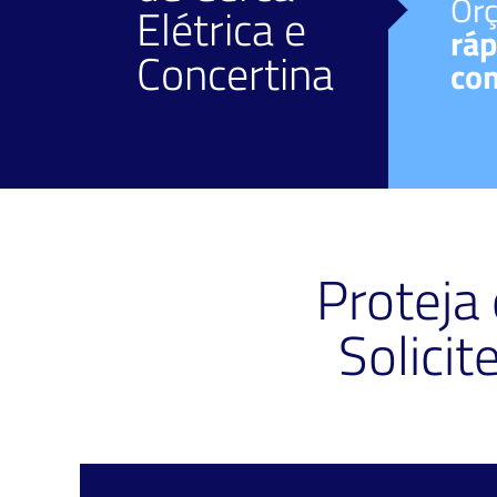
Facilidade de
Or
Elétrica
e
pagamento
ráp
Concertina
Diversos meios.
co
Proteja
Solici