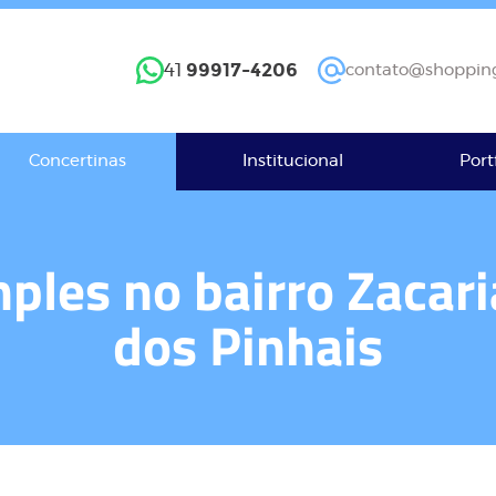
99917-4206
41
contato@shopping
Concertinas
Institucional
Port
ples no bairro Zacar
dos Pinhais