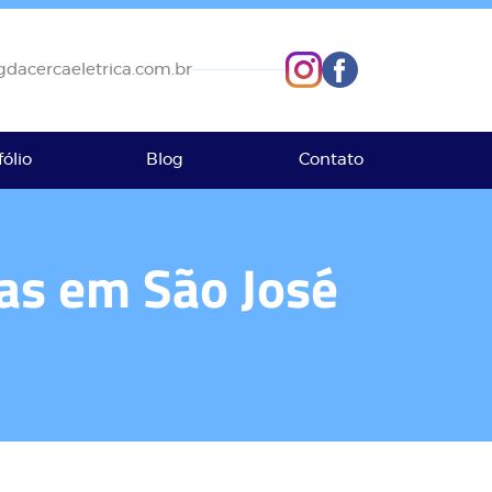
dacercaeletrica.com.br
fólio
Blog
Contato
ias em São José