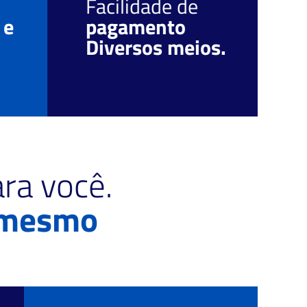
Facilidade de
O
 e
pagamento
r
Diversos meios.
c
ra você.
 mesmo