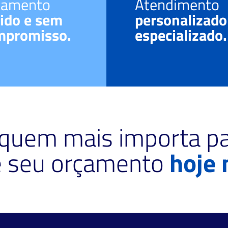
çamento
Atendimento
ido e sem
personalizado
mpromisso.
especializado.
 quem mais importa pa
te seu orçamento
hoje