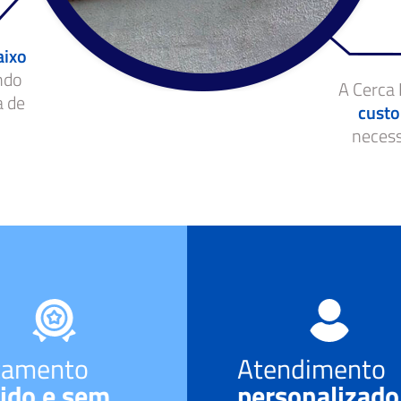
aixo
ndo
A Cerca 
a de
custo
neces
çamento
Atendimento
ido e sem
personalizado