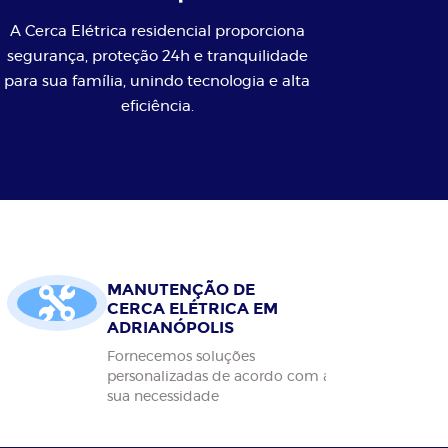
A Cerca Elétrica residencial proporciona
segurança, proteção 24h e tranquilidade
para sua família, unindo tecnologia e alta
eficiência.
MANUTENÇÃO DE
CERCA ELÉTRICA EM
ADRIANÓPOLIS
Fornecemos soluções
personalizadas de acordo com a
sua necessidade