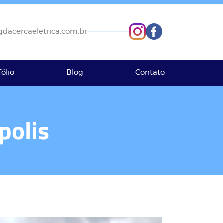
dacercaeletrica.com.br
fólio
Blog
Contato
polis