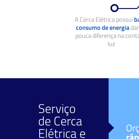
A Cerca Elétrica possui
b
consumo de energia
da
pouca diferença na cont
luz
Serviço
de
Cerca
Facilidade de
Or
Elétrica
e
pagamento
ráp