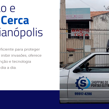
ão e
e
Cerca
anópolis
ficiente para proteger
inibir invasões, oferece
nção e tecnologia
dia a dia.