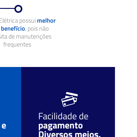
Elétrica possui
melhor
 benefício
, pois não
sita de manutenções
frequentes
Facilidade de
O
 e
pagamento
r
Diversos meios.
c