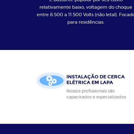
relativamente baixo, voltagem do choque
entre 8.500 a 11.500 Volts (não letal). Focad
para residências.
INSTALAÇÃO DE CERCA
ELÉTRICA EM LAPA
Nossos profissionais são
capacitados e especializados