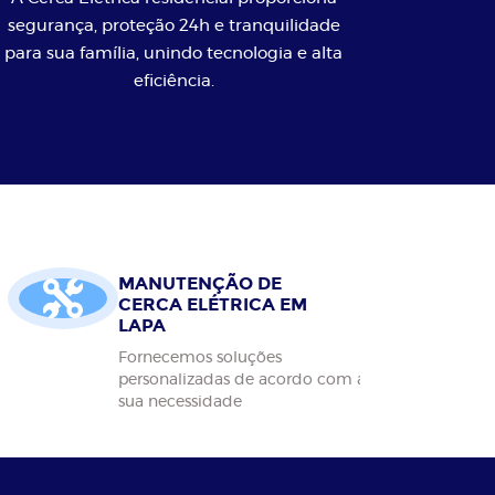
segurança, proteção 24h e tranquilidade
para sua família, unindo tecnologia e alta
eficiência.
MANUTENÇÃO DE
CERCA ELÉTRICA EM
LAPA
Fornecemos soluções
personalizadas de acordo com a
sua necessidade