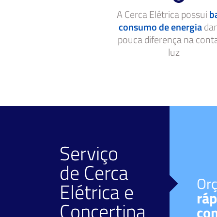
A Cerca Elétrica possui
b
consumo de energia
da
pouca diferença na cont
luz
Serviço
de
Cerca
Facilidade de
Or
Elétrica
e
pagamento
ráp
Concertina
Diversos meios.
co