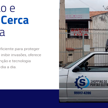
ão e
e
Cerca
a
ficiente para proteger
inibir invasões, oferece
nção e tecnologia
dia a dia.