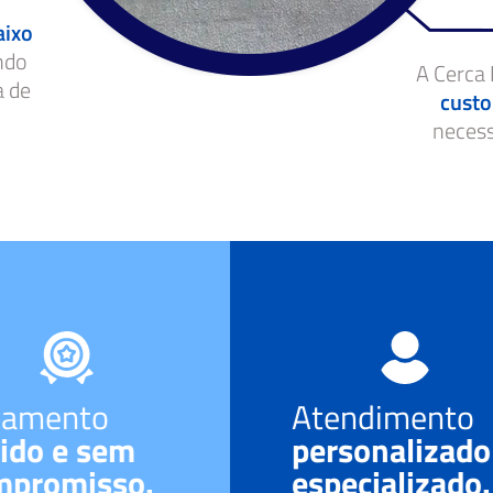
aixo
ndo
A Cerca 
a de
custo
neces
çamento
Atendimento
ido e sem
personalizado
mpromisso.
especializado.