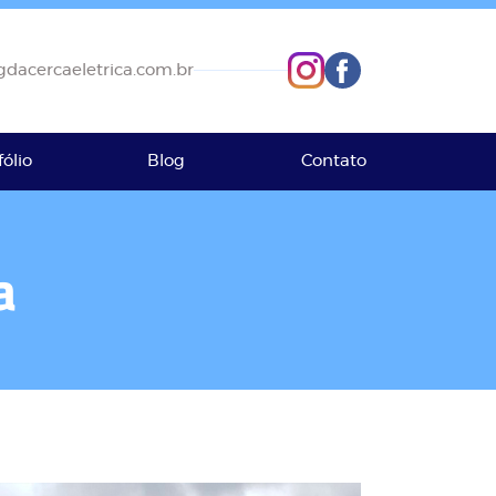
dacercaeletrica.com.br
fólio
Blog
Contato
a