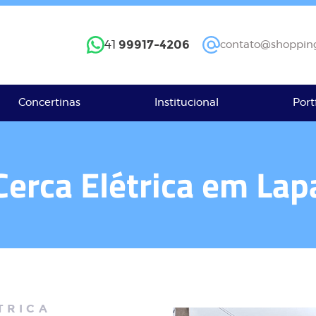
99917-4206
41
contato@shopping
Concertinas
Institucional
Port
Cerca Elétrica em Lap
TRICA