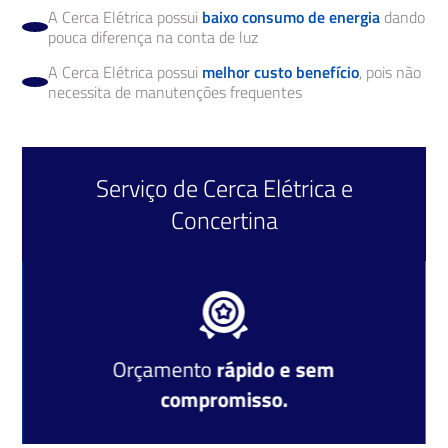
A Cerca Elétrica possui
baixo consumo de energia
dando
pouca diferença na conta de luz
A Cerca Elétrica possui
melhor custo benefício
, pois não
necessita de manutenções frequentes
Serviço de
Cerca Elétrica
e
Concertina
Orçamento
rápido e sem
compromisso.