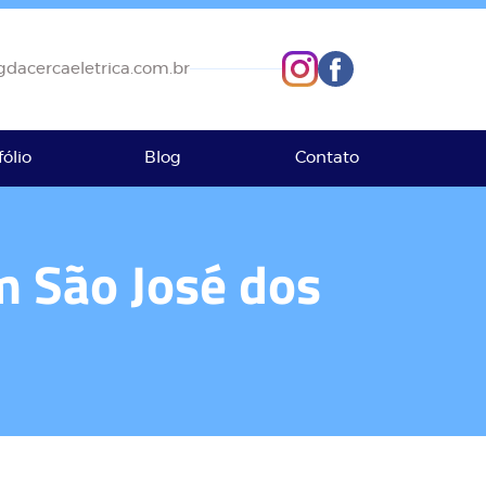
dacercaeletrica.com.br
fólio
Blog
Contato
m São José dos