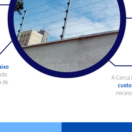
aixo
ndo
A Cerca 
a de
custo
neces