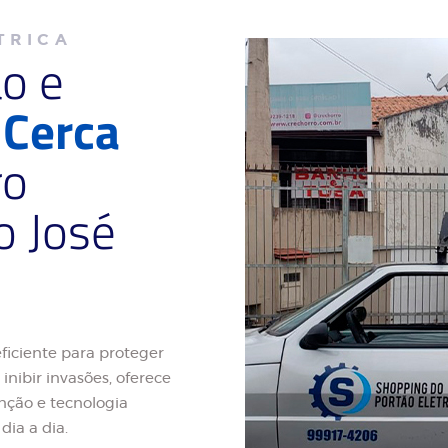
TRICA
ão e
e
Cerca
ro
 José
ficiente para proteger
inibir invasões, oferece
nção e tecnologia
dia a dia.