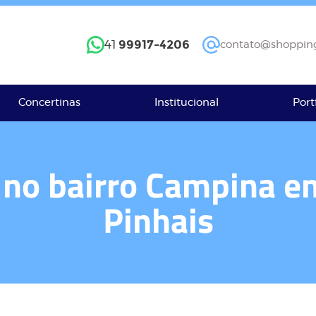
99917-4206
41
contato@shopping
Concertinas
Institucional
Port
a no bairro Campina e
Pinhais