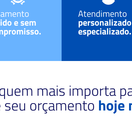
çamento
Atendimento
ido e sem
personalizado
mpromisso.
especializado.
 quem mais importa pa
te seu orçamento
hoje