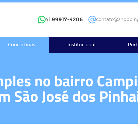
99917-4206
41
contato@shopping
Concertinas
Institucional
Port
mples no bairro Campi
m São José dos Pinha