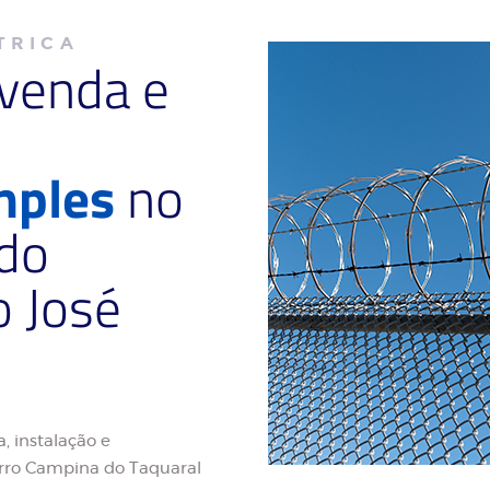
TRICA
 venda e
mples
no
 do
o José
, instalação e
rro Campina do Taquaral