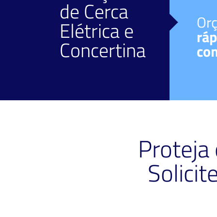
de
Cerca
Facilidade de
Or
Elétrica
e
pagamento
ráp
Concertina
Diversos meios.
co
Proteja
Solici