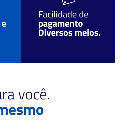
Facilidade de
O
 e
pagamento
r
Diversos meios.
c
ra você.
 mesmo