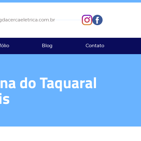
dacercaeletrica.com.br
fólio
Blog
Contato
na do Taquaral
is