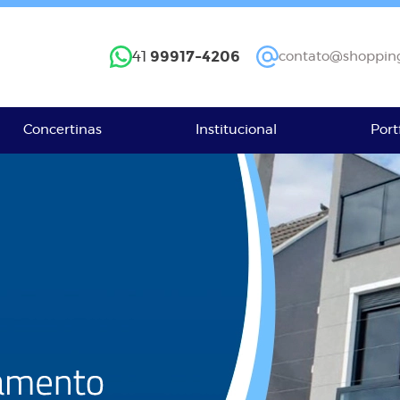
99917-4206
41
contato@shopping
Concertinas
Institucional
Port