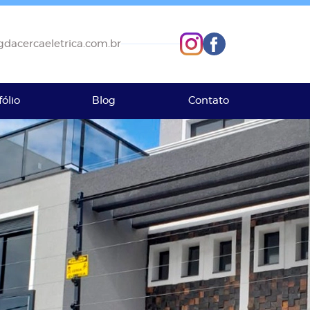
dacercaeletrica.com.br
fólio
Blog
Contato