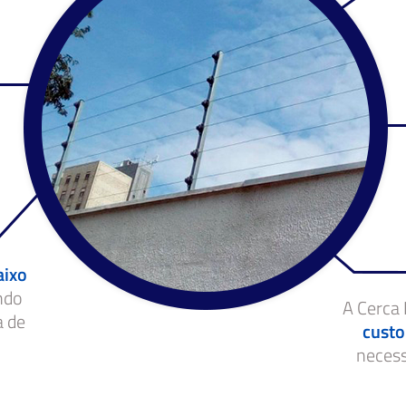
aixo
ndo
A Cerca 
a de
custo
neces