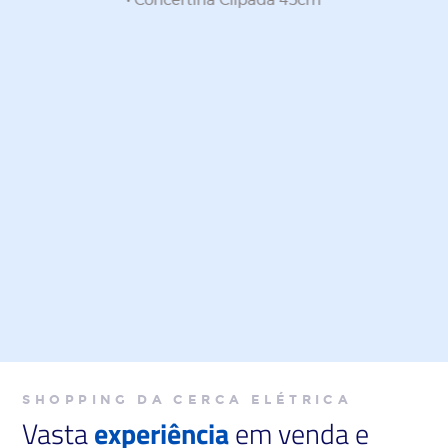
Concertina Clipada no bairro Colonia
Marcelino em São José dos Pinhais
• Concertina Clipada 30cm
• Concertina Clipada 45cm
SHOPPING DA CERCA ELÉTRICA
Vasta
experiência
em venda e