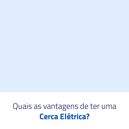
Cerca Elétrica Industrial no bairro Colonia
Marcelino em São José dos Pinhais
Possuem hastes mais reforçadas, maiores e fios de
inox mais grossos.
Quais as vantagens de ter uma
Cerca Elétrica?