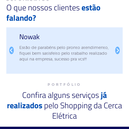
O que nossos clientes
estão
falando?
gabriela
Excelente atendimento! Fui muito bem
recebida desde o primeiro contato. A equipe
foi extremamente atenciosa, educada e
prestativa, demonstrando profissionalismo e
dedicação em todos os momentos. O serviço
foi realizado com qualidade, eficiência e
dentro do prazo. É nítido o compromisso
PORTFÓLIO
com a satisfação do cliente. Recomendo de
Confira alguns serviços
já
olhos fechados e certamente voltarei sempre
que precisar. Parabéns pelo excelente
realizados
pelo Shopping da Cerca
trabalho!
Elétrica