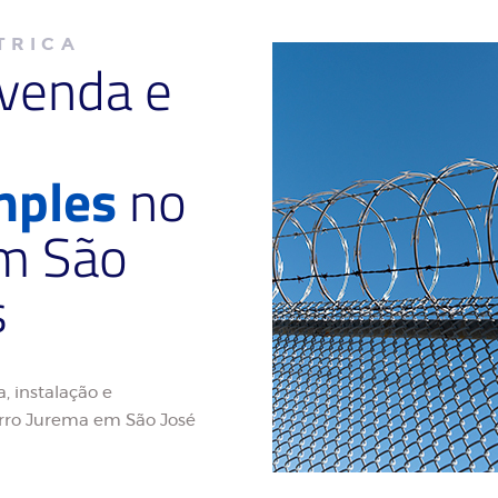
TRICA
 venda e
mples
no
em São
s
, instalação e
rro Jurema em São José