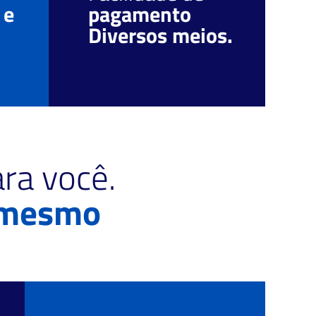
 e
pagamento
r
Diversos meios.
c
ra você.
 mesmo