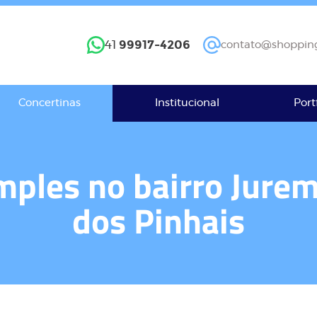
99917-4206
41
contato@shopping
Concertinas
Institucional
Port
mples no bairro Jure
dos Pinhais