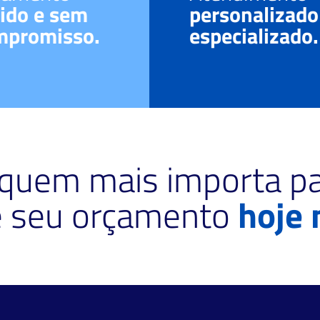
ido e sem
personalizado
mpromisso.
especializado.
 quem mais importa pa
te seu orçamento
hoje