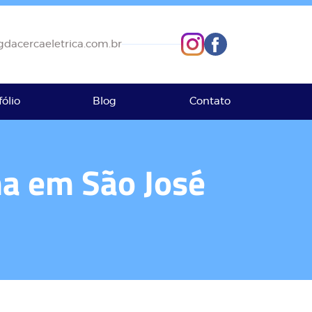
dacercaeletrica.com.br
fólio
Blog
Contato
ma em São José