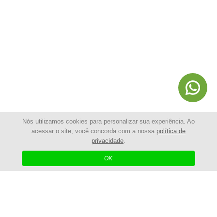
Nós utilizamos cookies para personalizar sua experiência. Ao
acessar o site, você concorda com a nossa
política de
privacidade
.
© 2025 - Shopping da Cerca Elétrica | Todos os Direitos
Reservados
OK
| Agência Digital
Desenvolvido por