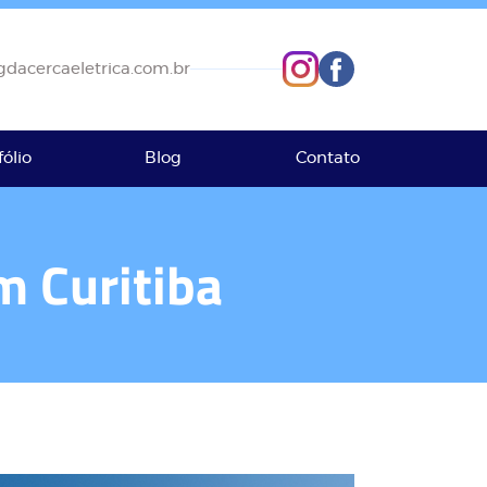
dacercaeletrica.com.br
fólio
Blog
Contato
m Curitiba