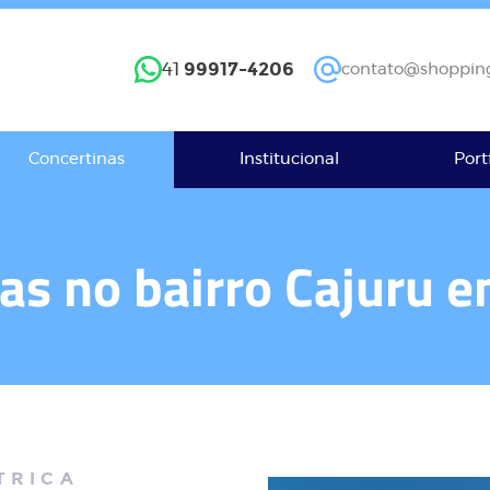
99917-4206
41
contato@shopping
Concertinas
Institucional
Port
as no bairro Cajuru e
TRICA