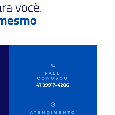
ra você.
 mesmo
FALE
CONOSCO
99917-4206
41
ATENDIMENTO