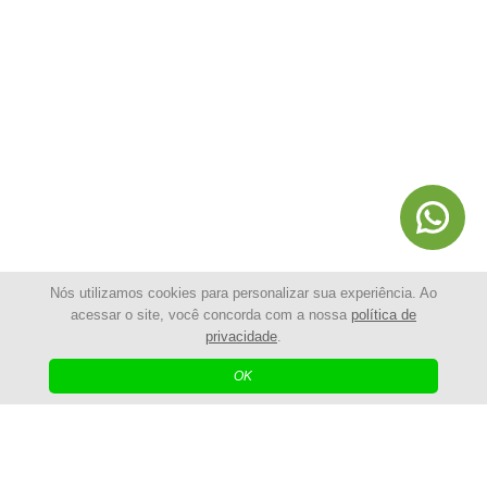
Nós utilizamos cookies para personalizar sua experiência. Ao
acessar o site, você concorda com a nossa
política de
privacidade
.
© 2025 - Shopping da Cerca Elétrica | Todos os Direitos
Reservados
OK
| Agência Digital
Desenvolvido por