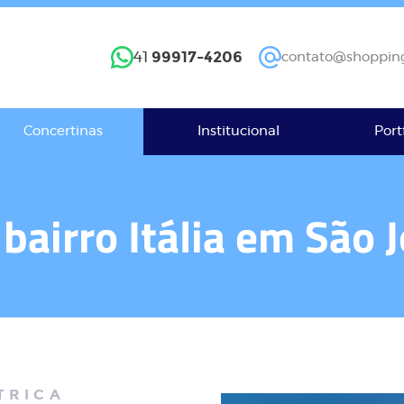
99917-4206
41
contato@shopping
Concertinas
Institucional
Port
bairro Itália em São 
TRICA