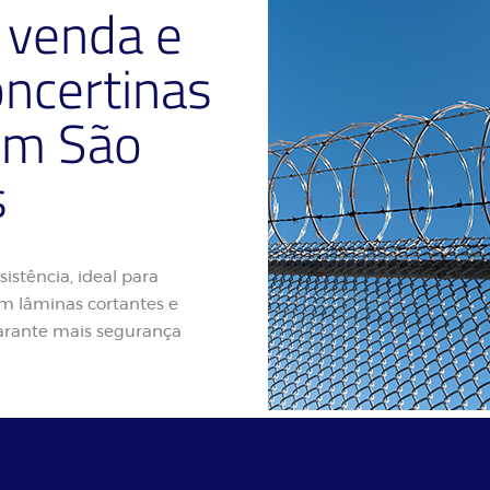
venda e
oncertinas
 em São
s
sistência, ideal para
m lâminas cortantes e
 garante mais segurança