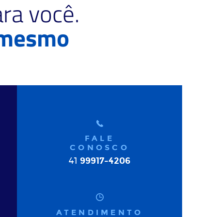
ra você.
 mesmo
FALE
CONOSCO
99917-4206
41
ATENDIMENTO