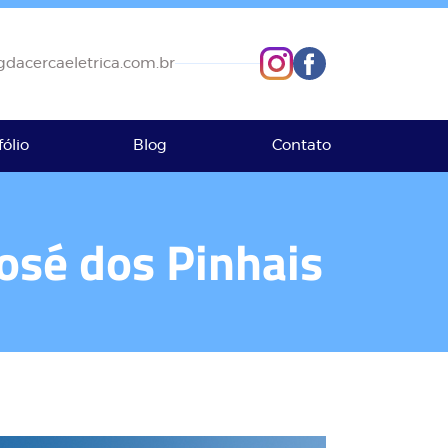
dacercaeletrica.com.br
fólio
Blog
Contato
José dos Pinhais