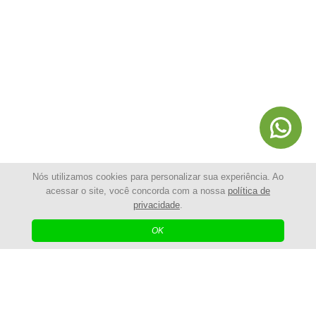
Nós utilizamos cookies para personalizar sua experiência. Ao
acessar o site, você concorda com a nossa
política de
privacidade
.
© 2025 - Shopping da Cerca Elétrica | Todos os Direitos
Reservados
OK
| Agência Digital
Desenvolvido por