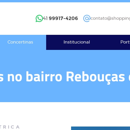
99917-4206
41
contato@shopping
Concertinas
Institucional
Port
s no bairro Rebouças 
TRICA