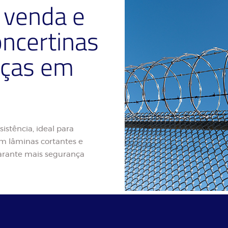
venda e
oncertinas
uças em
sistência, ideal para
m lâminas cortantes e
 garante mais segurança