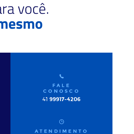
ra você.
 mesmo
FALE
CONOSCO
99917-4206
41
ATENDIMENTO