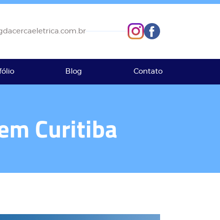
dacercaeletrica.com.br
fólio
Blog
Contato
em Curitiba