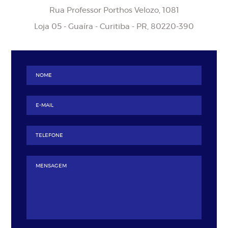
Rua Professor Porthos Velozo, 1081
Loja 05 - Guaíra - Curitiba - PR, 80220-390