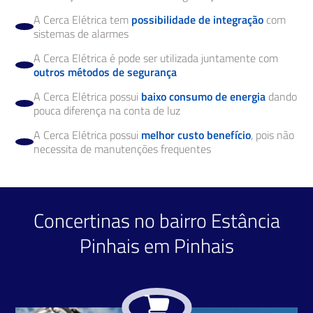
A Cerca Elétrica tem
possibilidade de integração
com
sistemas de alarmes
A Cerca Elétrica é pode ser utilizada juntamente com
outros métodos de segurança
A Cerca Elétrica possui
baixo consumo de energia
dando
pouca diferença na conta de luz
A Cerca Elétrica possui
melhor custo benefício
, pois não
necessita de manutenções frequentes
Concertinas no bairro Estância
Pinhais em Pinhais