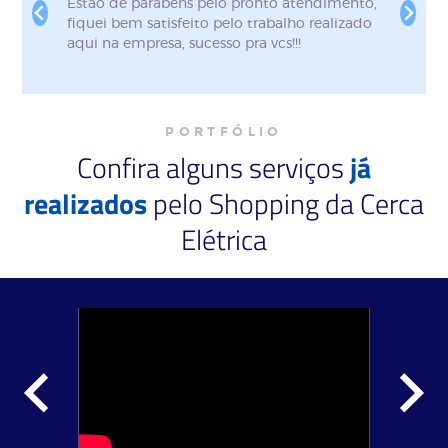
instalação de cerca
Excelente atendimento! Fu
to foi muito
recebida desde o primeiro 
rimeiro contato. A
foi extremamente atencios
ário combinado, fez
prestativa, demonstrando pr
ganizado e explicou
dedicação em todos os mom
do sistema. Material
foi realizado com qualidade,
instalação muito
dentro do prazo. É nítido 
PORTFÓLIO
ara quem procura
com a satisfação do client
Confira alguns serviços
já
m feito!
olhos fechados e certament
que precisar. Parabéns pelo
realizados
pelo Shopping da Cerca
trabalho!
Elétrica