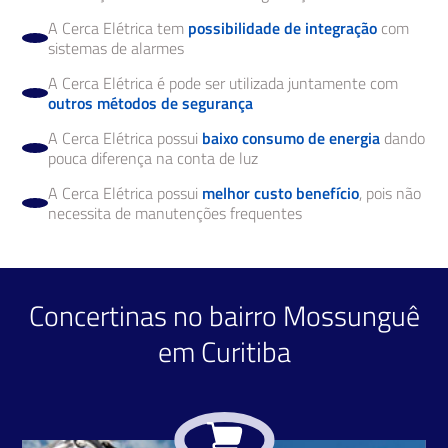
A Cerca Elétrica tem
possibilidade de integração
com
sistemas de alarmes
A Cerca Elétrica é pode ser utilizada juntamente com
outros métodos de segurança
A Cerca Elétrica possui
baixo consumo de energia
dando
pouca diferença na conta de luz
A Cerca Elétrica possui
melhor custo benefício
, pois não
necessita de manutenções frequentes
Concertinas no bairro Mossunguê
em Curitiba