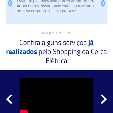
 pelo pronto atendimento,
Indico a empresa por vár
ito pelo trabalho realizado
atendimento rápido e impecáv
ucesso pra vcs!!!
da instalação entende
estão fazendo, super pro
que faz o suporte muito
preço porque não tem i
fabricação própria de e
PORTFÓLIO
que viabiliza muito. Só
Confira alguns serviços
já
equipe!! RECOMENDO!!!
realizados
pelo Shopping da Cerca
Elétrica