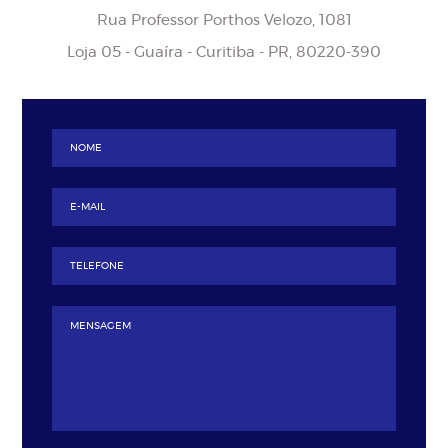
Rua Professor Porthos Velozo, 1081
Loja 05 - Guaíra - Curitiba - PR, 80220-390