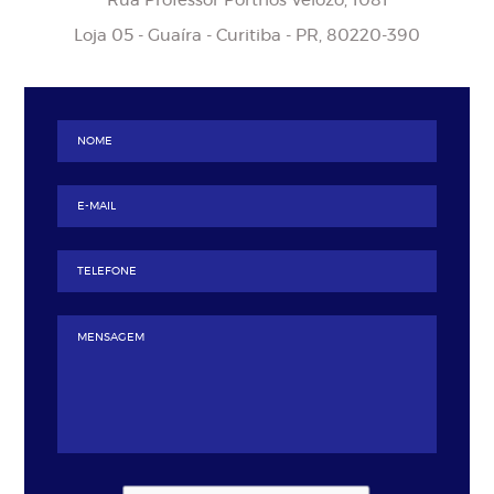
Rua Professor Porthos Velozo, 1081
Loja 05 - Guaíra - Curitiba - PR, 80220-390