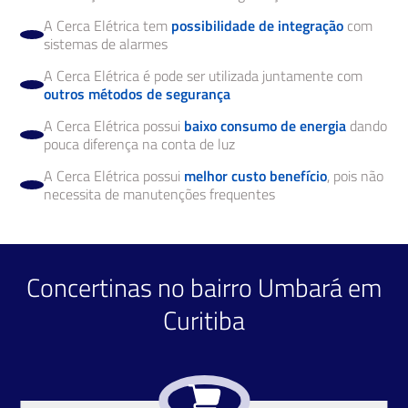
A Cerca Elétrica tem
possibilidade de integração
com
sistemas de alarmes
A Cerca Elétrica é pode ser utilizada juntamente com
outros métodos de segurança
A Cerca Elétrica possui
baixo consumo de energia
dando
pouca diferença na conta de luz
A Cerca Elétrica possui
melhor custo benefício
, pois não
necessita de manutenções frequentes
Concertinas no bairro Umbará em
Curitiba