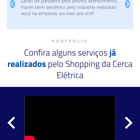
a
Excelente atendimento! Fui muito bem
recebida desde o primeiro contato. A equipe
foi extremamente atenciosa, educada e
z
prestativa, demonstrando profissionalismo e
ou
dedicação em todos os momentos. O serviço
ial
foi realizado com qualidade, eficiência e
dentro do prazo. É nítido o compromisso
PORTFÓLIO
com a satisfação do cliente. Recomendo de
Confira alguns serviços
já
olhos fechados e certamente voltarei sempre
que precisar. Parabéns pelo excelente
realizados
pelo Shopping da Cerca
trabalho!
Elétrica