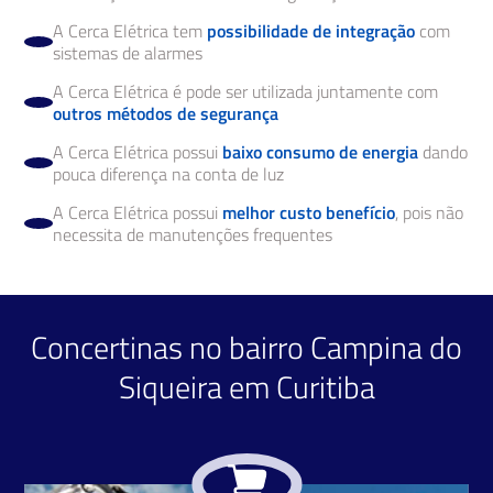
A Cerca Elétrica tem
possibilidade de integração
com
sistemas de alarmes
A Cerca Elétrica é pode ser utilizada juntamente com
outros métodos de segurança
A Cerca Elétrica possui
baixo consumo de energia
dando
pouca diferença na conta de luz
A Cerca Elétrica possui
melhor custo benefício
, pois não
necessita de manutenções frequentes
Concertinas no bairro Campina do
Siqueira em Curitiba