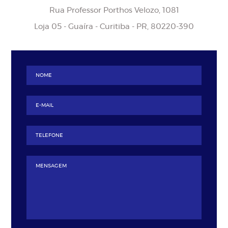
Rua Professor Porthos Velozo, 1081
Loja 05 - Guaíra - Curitiba - PR, 80220-390